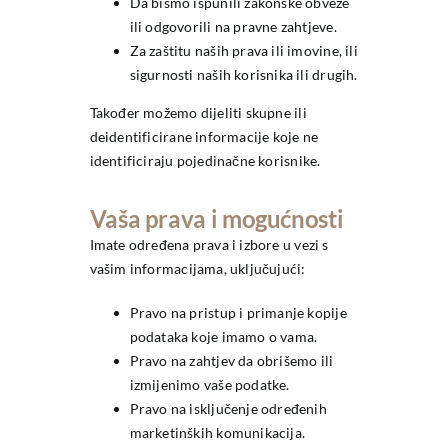
Da bismo ispunili zakonske obveze
ili odgovorili na pravne zahtjeve.
Za zaštitu naših prava ili imovine, ili
sigurnosti naših korisnika ili drugih.
Također možemo dijeliti skupne ili
deidentificirane informacije koje ne
identificiraju pojedinačne korisnike.
Vaša prava i mogućnosti
Imate određena prava i izbore u vezi s
vašim informacijama, uključujući:
Pravo na pristup i primanje kopije
podataka koje imamo o vama.
Pravo na zahtjev da obrišemo ili
izmijenimo vaše podatke.
Pravo na isključenje određenih
marketinških komunikacija.