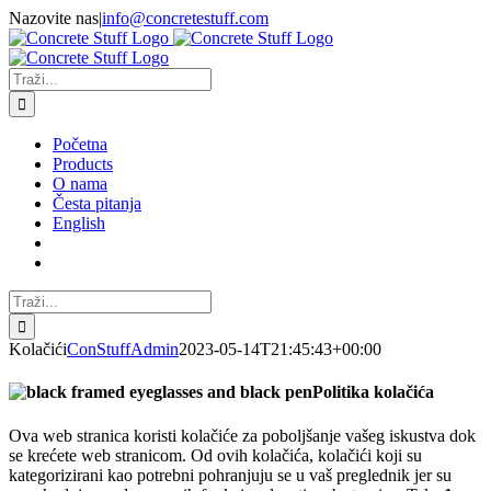
Skip
Nazovite nas
|
info@concretestuff.com
to
Facebook
Instagram
Email:
content
Traži...
Početna
Products
O nama
Česta pitanja
English
Traži...
Kolačići
ConStuffAdmin
2023-05-14T21:45:43+00:00
Politika kolačića
Ova web stranica koristi kolačiće za poboljšanje vašeg iskustva dok
se krećete web stranicom. Od ovih kolačića, kolačići koji su
kategorizirani kao potrebni pohranjuju se u vaš preglednik jer su