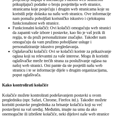
prikupljajući podatke o broju posjetitelja web stranice,
stranicama koje posjećuju i drugim web stranicama koje su
koristili prije dolaska na našu web stranicu. Ove informacije
nam pomažu poboljšati korisničko iskustvo i cjelokupnu
funkcionalnost web stranice.
Funkcionalni kolačići: Ovi kolačići omogućuju web stranici
da zapamti vaše izbore i postavke, kao što je vaš jezik ili
regija, te da pruži personalizirane značajke. Također nam
omogućuju da vam pružimo poboljšane usluge i
personaliziranije iskustvo pregledavanja.
Oglašavački kolačići: Ovi se kolačići koriste za prikazivanje
oglasa koji su relevantni za vaše interese. Mogu ih koristiti
oglašivačke mreže trećih strana za posluživanje oglasa na
našoj web stranici. Oni pamte da ste posjetili našu web
stranicu i te se informacije dijele s drugim organizacijama,
poput oglašivača.
Kako kontrolirati kolačiće
Kolačiće možete kontrolirati podešavanjem postavki u svom
pregledniku (npr. Safari, Chrome, Firefox itd.). Također možete
koristiti postavke preglednika za brisanje kolačića koji su već
postavljeni na vaš uređaj. Međutim, imajte na umu da ako
onemogućite ili izbrišete kolačiće, neki dijelovi naše web stranice