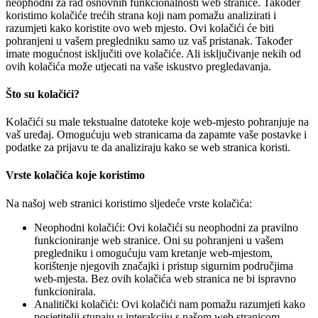
neophodni za rad osnovnih funkcionalnosti web stranice. Također
koristimo kolačiće trećih strana koji nam pomažu analizirati i
razumjeti kako koristite ovo web mjesto. Ovi kolačići će biti
pohranjeni u vašem pregledniku samo uz vaš pristanak. Također
imate mogućnost isključiti ove kolačiće. Ali isključivanje nekih od
ovih kolačića može utjecati na vaše iskustvo pregledavanja.
Što su kolačići?
Kolačići su male tekstualne datoteke koje web-mjesto pohranjuje na
vaš uređaj. Omogućuju web stranicama da zapamte vaše postavke i
podatke za prijavu te da analiziraju kako se web stranica koristi.
Vrste kolačića koje koristimo
Na našoj web stranici koristimo sljedeće vrste kolačića:
Neophodni kolačići: Ovi kolačići su neophodni za pravilno
funkcioniranje web stranice. Oni su pohranjeni u vašem
pregledniku i omogućuju vam kretanje web-mjestom,
korištenje njegovih značajki i pristup sigurnim područjima
web-mjesta. Bez ovih kolačića web stranica ne bi ispravno
funkcionirala.
Analitički kolačići: Ovi kolačići nam pomažu razumjeti kako
posjetitelji stupaju u interakciju s našom web stranicom