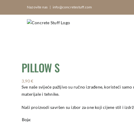
Skip
Nazovite nas
|
info@concretestuff.com
to
content
PILLOW S
3,90
€
Sve naše svijeće pažljivo su ručno izrađene, koristeći samo 
materijale i tehnike.
Naši proizvodi savršen su izbor za one koji cijene stil i izdrž
Boja