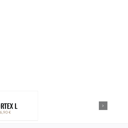
RTEX L
6,90
€