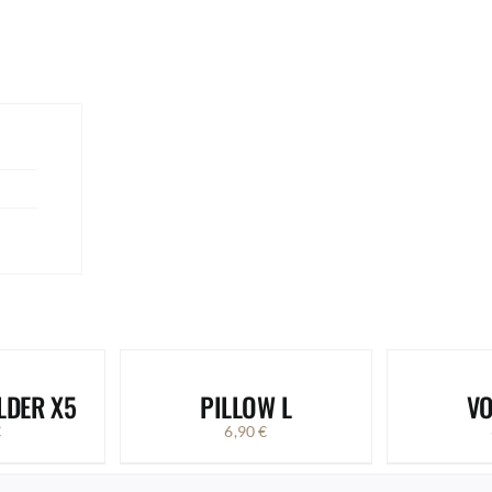
LDER X5
PILLOW L
VO
€
6,90
€