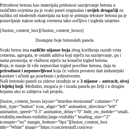
Prirodnost betona kao materijala pridonosi sazrijevanje betona u
različitim uvjetima pa je svaki panel originalan i
uvijek drugačiji
za
razliku od modernih materijala na koji se printaju teksture betona pa je
ponavljanje nakon nekog vremena lako uočljivo i izgleda umjetno.
[/fusion_content_box][/fusion_content_boxes]
Dostupne boje betonskih panela
Svaki beton ima
različite nijanse boja
zbog korištenja raznih vrsta
cementa, agregata, te ostalih aditiva koji utječu na sazrijevanje, pa i
sama prostorija, te vlažnost utječu na konačni izgled betona.
Boja, te manje ili više nepravilan izgled površine betona, daju tu
prirodnost i neponovljivost
koja će vašem prostoru dati industrijski
karakter i učiniti ga posebnim i jedinstvenim.
Naši betonski paneli za zidove izrađuju se u
3 nijanse – antracit, sivoj
i bijeloj boji
. Međutim, moguća je i izrada panela po želji i u drugim
bojama ako to zahtjeva vaš projekt.
[fusion_content_boxes layout=”timeline-horizontal” columns=”3″
link_type=”button” icon_align=”left” animation_direction=”left”
animation_speed=”0.3″ animation_delay=”0″ hide_on_mobile=”small-
visibility,medium-visibility,large-visibility” heading_size=”2″
iconspin=”no” margin_bottom=”0px”][fusion_content_box
title=”White” image=”https://concretestuff.com/wp-