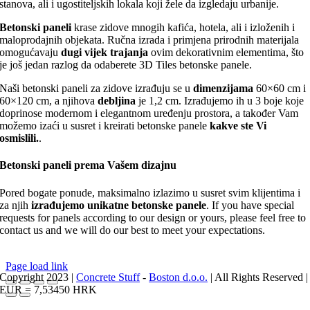
stanova, ali i ugostiteljskih lokala koji žele da izgledaju urbanije.
Betonski paneli
krase zidove mnogih kafića, hotela, ali i izloženih i
maloprodajnih objekata. Ručna izrada i primjena prirodnih materijala
omogućavaju
dugi vijek trajanja
ovim dekorativnim elementima, što
je još jedan razlog da odaberete 3D Tiles betonske panele.
Naši betonski paneli za zidove izrađuju se u
dimenzijama
60×60 cm i
60×120 cm, a njihova
debljina
je 1,2 cm. Izrađujemo ih u 3 boje koje
doprinose modernom i elegantnom uređenju prostora, a također Vam
možemo izaći u susret i kreirati betonske panele
kakve ste Vi
osmislili.
.
Betonski paneli prema Vašem dizajnu
Pored bogate ponude, maksimalno izlazimo u susret svim klijentima i
za njih
izrađujemo unikatne betonske panele
. If you have special
requests for panels according to our design or yours, please feel free to
contact us and we will do our best to meet your expectations.
Page load link
Copyright 2023 |
Concrete Stuff
-
Boston d.o.o.
| All Rights Reserved |
EUR = 7,53450 HRK
Go