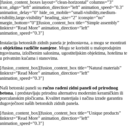
[fusion_content_boxes layout=”clean-horizontal” columns=”3″
icon_align=”left” animation_direction=”left” animation_speed=”0.3″
animation_delay=”0″ hide_on_mobile=”small-visibility,medium-
visibility,large-visibility” heading_size=”2″ iconspin=”no”
margin_bottom=”0″][fusion_content_box title=”Simple assembly”
linktext=”Read More” animation_direction=”left”
animation_speed=”0.3″]
Instalacija betonskih zidnih panela je jednostavna, a mogu se montirati
u
objektima različite namjene
. Mogu se koristiti u maloprodajnim
trgovinama, izložbenim salonima, ugostiteljskim objektima, hotelima te
u privatnim kućama i stanovima.
[/fusion_content_box][fusion_content_box title=”Natural materials”
linktext=”Read More” animation_direction=”left”
animation_speed=”0.3″]
Naši betonski paneli su
ručno rađeni zidni paneli od prirodnog
betona
, i predstavljaju prirodnu alternativu modernim keramičkim ili
porculanskim pločicama. Kvalitet materijala i načina izrade garantira
dugovječnost naših betonskih zidnih panela.
[/fusion_content_box][fusion_content_box title=”Unique products”
linktext=”Read More” animation_direction=”left”
animation_speed=”0.3″]