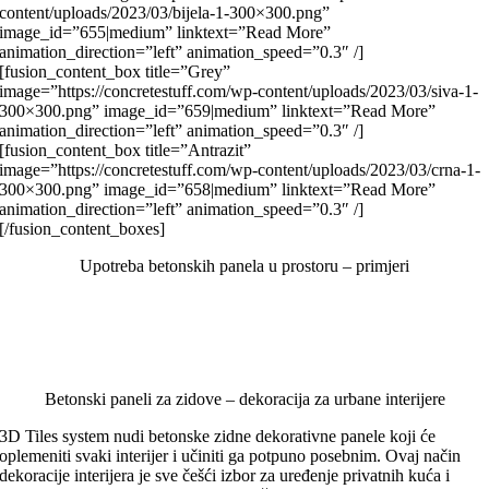
content/uploads/2023/03/bijela-1-300×300.png”
image_id=”655|medium” linktext=”Read More”
animation_direction=”left” animation_speed=”0.3″ /]
[fusion_content_box title=”Grey”
image=”https://concretestuff.com/wp-content/uploads/2023/03/siva-1-
300×300.png” image_id=”659|medium” linktext=”Read More”
animation_direction=”left” animation_speed=”0.3″ /]
[fusion_content_box title=”Antrazit”
image=”https://concretestuff.com/wp-content/uploads/2023/03/crna-1-
300×300.png” image_id=”658|medium” linktext=”Read More”
animation_direction=”left” animation_speed=”0.3″ /]
[/fusion_content_boxes]
Upotreba betonskih panela u prostoru – primjeri
Betonski paneli za zidove – dekoracija za urbane interijere
3D Tiles system nudi betonske zidne dekorativne panele koji će
oplemeniti svaki interijer i učiniti ga potpuno posebnim. Ovaj način
dekoracije interijera je sve češći izbor za uređenje privatnih kuća i