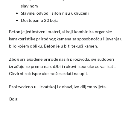
slavinom
Slavine, odvod i sifon nisu uključeni
Dostupan u 20 boja
Beton je jedinstveni materijal koji kombinira organske
karakteristike prirodnog kamena sa sposobnošću lijevanja u
bilo kojem obliku. Beton je u biti tekući kamen.
Zbog prilagođene prirode naših proizvoda, svi sudoperi
izrađuju se prema narudžbi i rokovi isporuke će varirati.
Okvirni rok isporuke može se dati na upit.
Proizvedeno u Hrvatskoj i dobavljivo diljem svijeta.
Boja