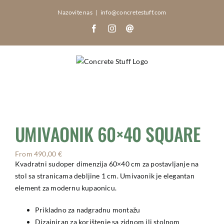
Skip
Nazovite nas
|
info@concretestuff.com
to
Facebook
Instagram
Email:
content
UMIVAONIK 60×40 SQUARE
From
490,00
€
Kvadratni sudoper dimenzija 60×40 cm za postavljanje na
stol sa stranicama debljine 1 cm. Umivaonik je elegantan
element za modernu kupaonicu.
Prikladno za nadgradnu montažu
Dizajniran za korištenje sa zidnom ili stolnom