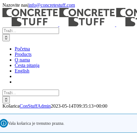
Skip
Nazovite nas
|
info@concretestuff.com
to
Facebook
Instagram
Email:
content
Traži...
Početna
Products
O nama
Česta pitanja
English
Traži...
Košarica
ConStuffAdmin
2023-05-14T09:35:13+00:00
Vaša košarica je trenutno prazna.