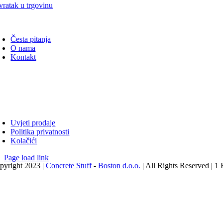
vratak u trgovinu
oggle
avigation
Česta pitanja
O nama
Kontakt
oggle
avigation
Uvjeti prodaje
Politika privatnosti
Kolačići
Page load link
pyright 2023 |
Concrete Stuff
-
Boston d.o.o.
| All Rights Reserved |
Go
to
Top